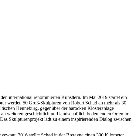
den international renommierten Künstlern. Im Mai 2019 startet ein
orär werden 50 Groß-Skulpturen von Robert Schad an mehr als 30
eltischen Heuneburg, gegenüber der barocken Klosteranlage
n weiteren geschichtlich und landschaftlich bedeutenden Orten im
. Das Skulpturenprojekt lädt zu einem inspirierenden Dialog zwischen
rangewagt. 2016 stellte Schad in der Bretagne einen 300 Kilometer