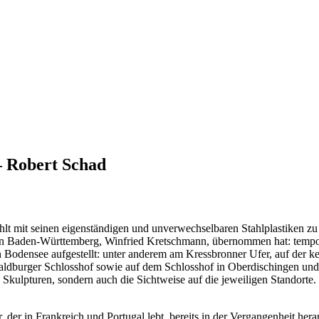
– Robert Schad
t mit seinen eigenständigen und unverwechselbaren Stahlplastiken zu 
t von Baden-Württemberg, Winfried Kretschmann, übernommen hat: temp
Bodensee aufgestellt: unter anderem am Kressbronner Ufer, auf der k
ldburger Schlosshof sowie auf dem Schlosshof in Oberdischingen und a
 Skulpturen, sondern auch die Sichtweise auf die jeweiligen Standorte
, der in Frankreich und Portugal lebt, bereits in der Vergangenheit he