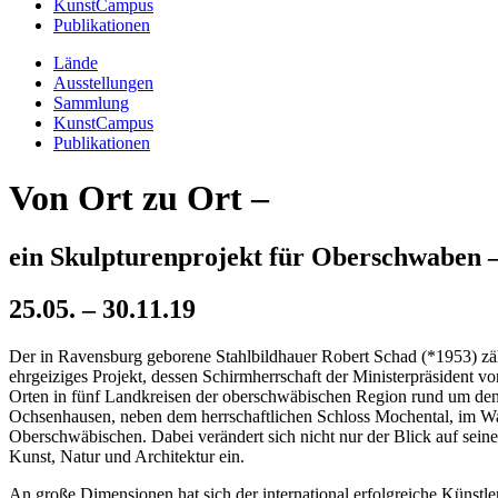
KunstCampus
Publikationen
Lände
Ausstellungen
Sammlung
KunstCampus
Publikationen
Von Ort zu Ort –
ein Skulpturenprojekt für Oberschwaben 
25.05. – 30.11.19
Der in Ravensburg geborene Stahlbildhauer Robert Schad (*1953) zähl
ehrgeiziges Projekt, dessen Schirmherrschaft der Ministerpräsiden
Orten in fünf Landkreisen der oberschwäbischen Region rund um den 
Ochsenhausen, neben dem herrschaftlichen Schloss Mochental, im Wa
Oberschwäbischen. Dabei verändert sich nicht nur der Blick auf seine
Kunst, Natur und Architektur ein.
An große Dimensionen hat sich der international erfolgreiche Künstler